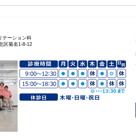
第2
第２５回『ストレッチしても
硬い人必見！皮膚のシワが動
きを止めているかも！？』
リテーション科
区菊名1-8-12