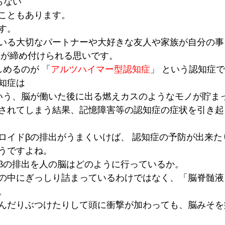
らない
こともあります。
す。
いる大切なパートナーや大好きな友人や家族が自分の事
胸が締め付けられる思いです。
しめるのが 「
アルツハイマー型認知症
」 という認知症
知症は
いう、脳が働いた後に出る燃えカスのようなモノが貯ま
されてしまう結果、記憶障害等の認知症の症状を引き起
ロイドβの排出がうまくいけば、 認知症の予防が出来た
うですよね。
βの排出を人の脳はどのように行っているか。
の中にぎっしり詰まっているわけではなく、「脳脊髄液
。
んだりぶつけたりして頭に衝撃が加わっても、脳みそを