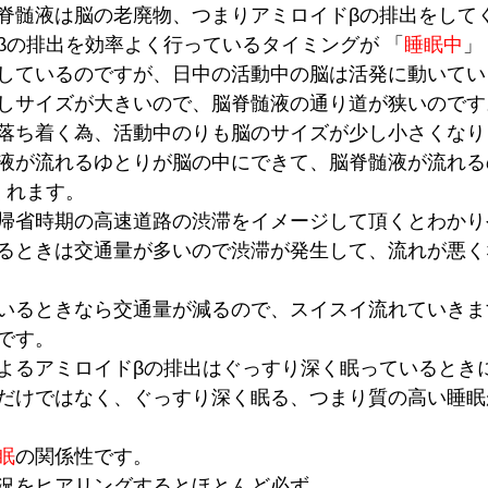
脊髄液は脳の老廃物、つまりアミロイドβの排出をして
βの排出を効率よく行っているタイミングが 「
睡眠中
」
しているのですが、日中の活動中の脳は活発に動いてい
しサイズが大きいので、脳脊髄液の通り道が狭いのです
落ち着く為、活動中のりも脳のサイズが少し小さくなり
液が流れるゆとりが脳の中にできて、脳脊髄液が流れる
くれます。
帰省時期の高速道路の渋滞をイメージして頂くとわかり
るときは交通量が多いので渋滞が発生して、流れが悪く
いるときなら交通量が減るので、スイスイ流れていきま
です。
よるアミロイドβの排出はぐっすり深く眠っているとき
だけではなく、ぐっすり深く眠る、つまり質の高い睡眠
眠
の関係性です。
況をヒアリングするとほとんど必ず、