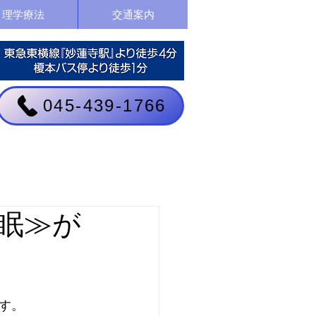
理学療法
交通案内
045-439-1766
眠≫が
す。