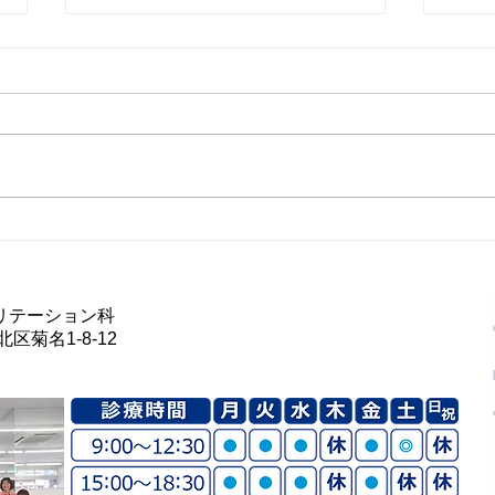
第2
第２５回『ストレッチしても
硬い人必見！皮膚のシワが動
きを止めているかも！？』
リテーション科
区菊名1-8-12